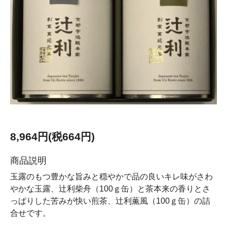
8,964円(税664円)
商品説明
玉露のもつ豊かな旨みと穏やかで品の良いキレ味がさわ
やかな玉露、辻利柴舟（100ｇ缶）と茶本来の香りとさ
っぱりした苦みが快い煎茶、辻利薫風（100ｇ缶）の詰
合せです。