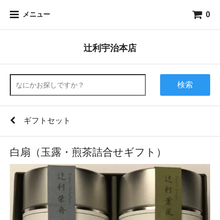
0
メニュー
辻利宇治本店
検索
ギフトセット
白扇（玉露・煎茶詰合せギフト）