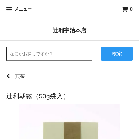
0
メニュー
辻利宇治本店
検索
煎茶
辻利朝霧（50g袋入）